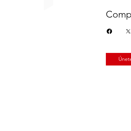
Compa
Únet
Contác