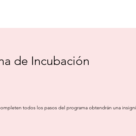
demia IME
Eventos
Blog
ma de Incubación
completen todos los pasos del programa obtendrán una insigni