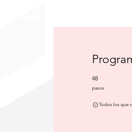
Inicio
Aca
Progra
48 pasos
48
pasos
Todos los que 