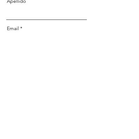
Apellido
Email
Enviar
Contáctanos:
Avenida Busch y Segundo