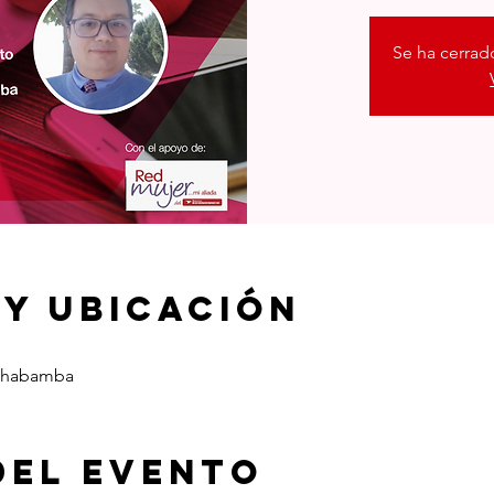
Se ha cerrado
 y ubicación
chabamba
del evento