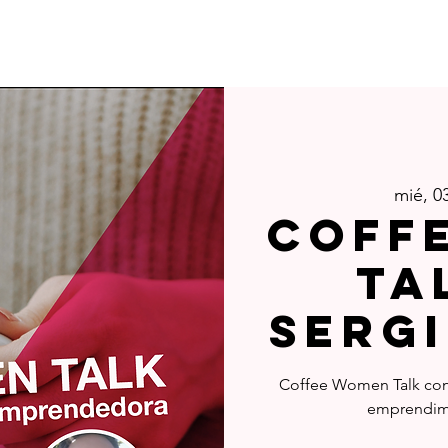
demia IME
Eventos
Blog
mié, 0
Coff
Ta
Serg
Coffee Women Talk con 
emprendim