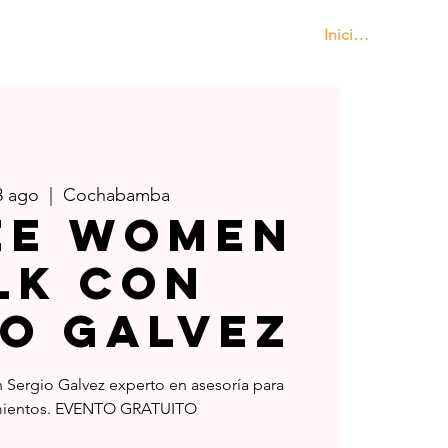
Iniciar sesión
Contáctanos
3 ago
  |  
Cochabamba
ee Women
lk con
io Galvez
Sergio Galvez experto en asesoría para
ientos. EVENTO GRATUITO