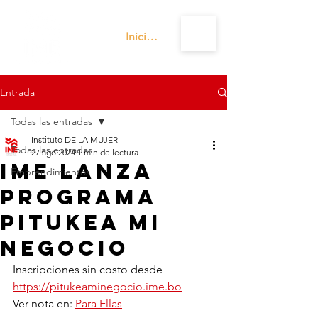
Iniciar sesión
Entrada
Todas las entradas
Instituto DE LA MUJER
Todas las entradas
27 ago 2024
1 min de lectura
IME lanza
Emprendimientos
programa
Pitukea Mi
Negocio
Inscripciones sin costo desde 
https://pitukeaminegocio.ime.bo
Ver nota en: 
Para Ellas