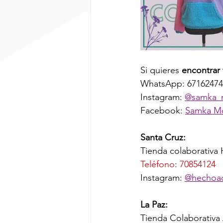
Si quieres 
encontrar 
WhatsApp: 67162474
Instagram: 
@samka_
Facebook: 
Samka M
Santa Cruz:
Tienda colaborativa 
Teléfono
: 
70854124
Instagram: 
@hechoa
La Paz: 
Tienda Colaborativa A