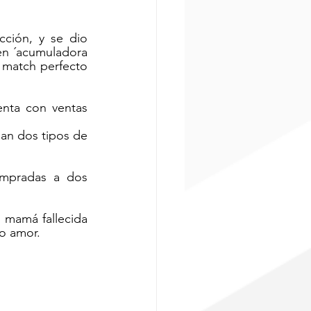
ción, y se dio 
en ´acumuladora 
 match perfecto 
nta con ventas 
n dos tipos de 
mpradas a dos 
 mamá fallecida 
o amor. 