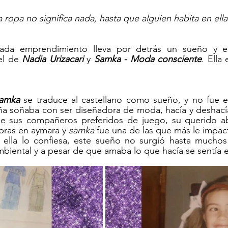
a ropa no significa nada, hasta que alguien habita en ell
ada emprendimiento lleva por detrás un sueño y en
l de 
Nadia Urizacari
 y 
Samka - Moda consciente
. Ella
samka
 se traduce al castellano como sueño, y no fue es
a soñaba con ser diseñadora de moda, hacía y deshacía 
 sus compañeros preferidos de juego, su querido abu
bras en aymara y 
samka
 fue una de las que más le impac
ella lo confiesa, este sueño no surgió hasta muchos
mbiental y a pesar de que amaba lo que hacía se sentía 