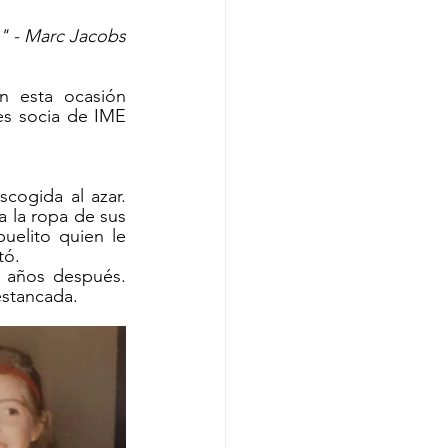
a" - Marc Jacobs
 esta ocasión 
 es socia de IME 
cogida al azar. 
la ropa de sus 
elito quien le 
tó.
 años después. 
estancada. 