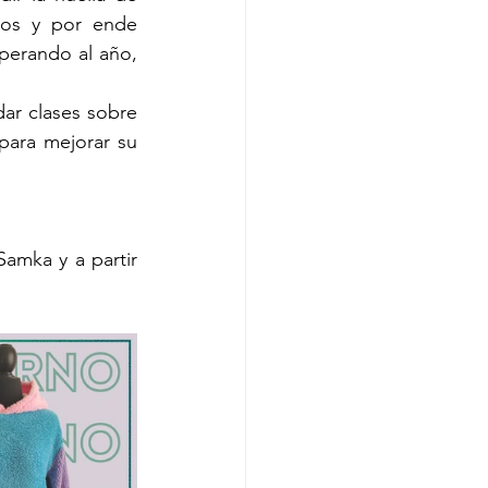
os y por ende 
perando al año, 
En el futuro cercano planean hacer convenios con otras instituciones para dar clases sobre 
ara mejorar su 
amka y a partir 