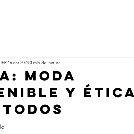
demia IME
Eventos
Blog
s
UJER
16 oct 2023
3 min de lectura
a: Moda
enible y étic
 todos
lo